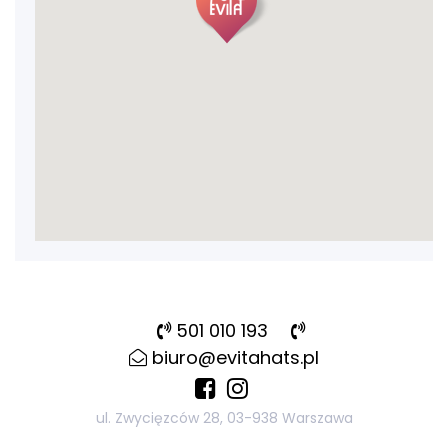
501 010 193
biuro@evitahats.pl
ul. Zwycięzców 28, 03-938 Warszawa