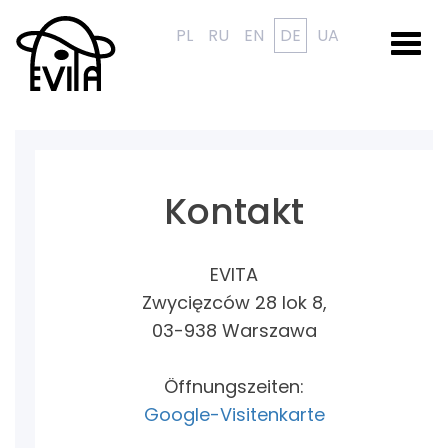
PL
RU
EN
DE
UA
Togg
navi
Kontakt
EVITA
Zwycięzców 28 lok 8,
03-938 Warszawa
Öffnungszeiten
:
Google-Visitenkarte