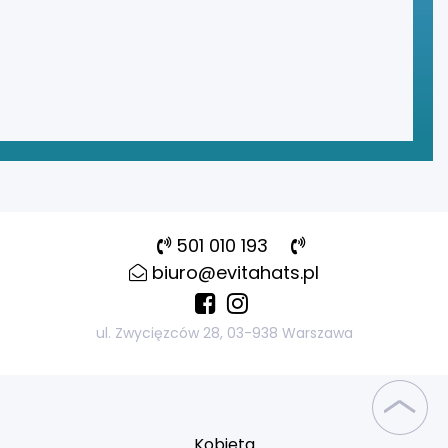
501 010 193
biuro@evitahats.pl
ul. Zwycięzców 28, 03-938 Warszawa
Kobieta